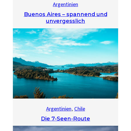
Argentinien
Buenos Aires – spannend und
unvergesslich
Argentinien
, 
Chile
Die 7-Seen-Route