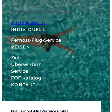
Termine vor Ort nach Absprache
Jetzt kontaktieren
INDIVIDUELL
Fernost-Flug-Service
REISEN
Ziele
Überwintern
Service
FOF Katalog
KONTAKT
FOF Fernost-Flug-Service GmbH