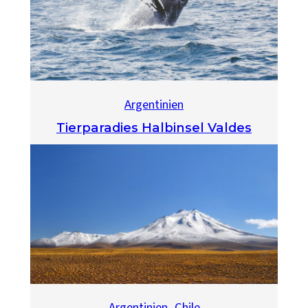
Argentinien
Tierparadies Halbinsel Valdes
Argentinien
, 
Chile