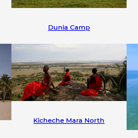
Dunia Camp
Kicheche Mara North