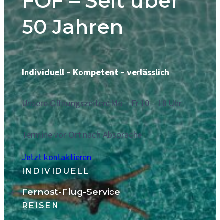
FOF – Seit über
50 Jahren
Individuell – Kompetent – verlässlich
Unsere Offnungszeiten: Mo – Fr 10 – 18 Uhr
Termine vor Ort nach Absprache
Jetzt kontaktieren
INDIVIDUELL
Fernost-Flug-Service
REISEN