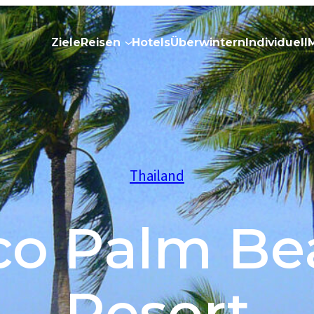
Ziele
Reisen
Hotels
Überwintern
Individuell
Thailand
co Palm Be
Resort