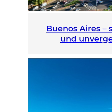
Buenos Aires –
und unverge