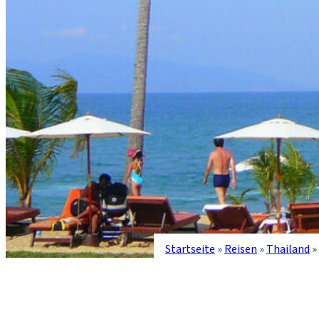
Startseite
»
Reisen
»
Thailand
»