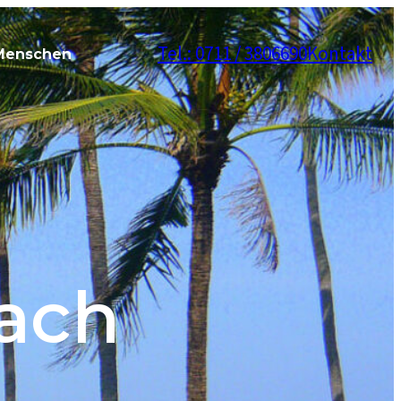
Tel.: 0711 / 3806690
Kontakt
Menschen
ach