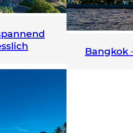
 spannend
sslich
Bangkok –