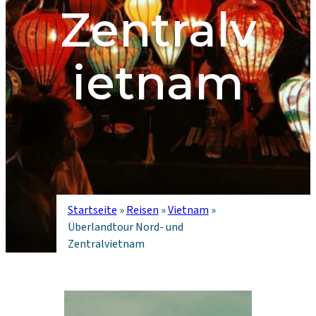
Zentralv
ietnam
Startseite
»
Reisen
»
Vietnam
»
Überlandtour Nord- und
Zentralvietnam