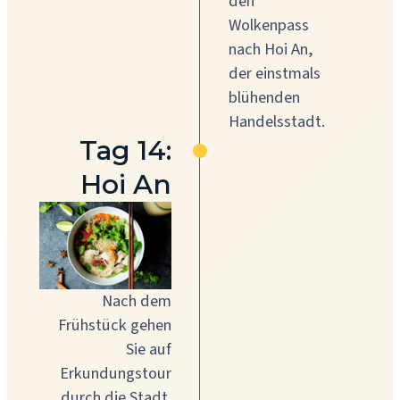
den
Wolkenpass
nach Hoi An,
der einstmals
blühenden
Handelsstadt.
Tag 14:
Hoi An
Nach dem
Frühstück gehen
Sie auf
Erkundungstour
durch die Stadt.