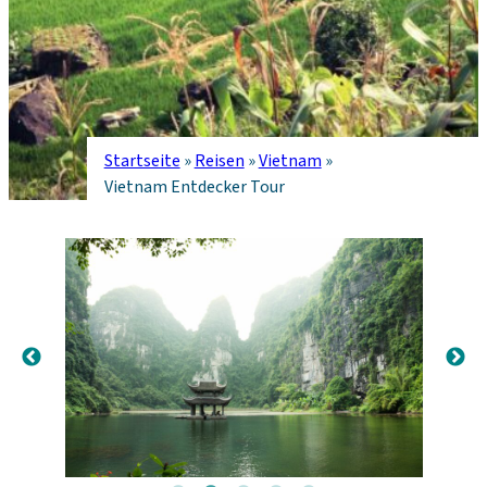
Startseite
»
Reisen
»
Vietnam
»
Vietnam Entdecker Tour