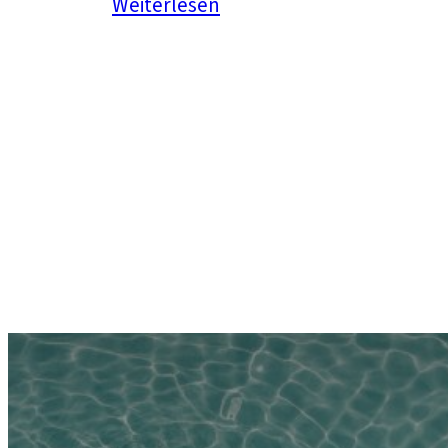
:
Weiterlesen
Honshu
Intensiv
–
Tradition
und
Moderne