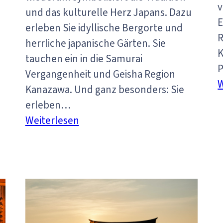
v
und das kulturelle Herz Japans. Dazu
E
erleben Sie idyllische Bergorte und
R
herrliche japanische Gärten. Sie
K
tauchen ein in die Samurai
Vergangenheit und Geisha Region
W
Kanazawa. Und ganz besonders: Sie
erleben…
:
Weiterlesen
Geschichte
und
Gegenwart
Japans