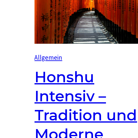
Allgemein
Honshu
Intensiv –
Tradition und
Moderne