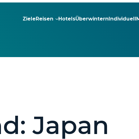
Ziele
Reisen
Hotels
Überwintern
Individuell
nd:
Japan