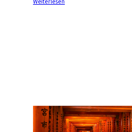
:
Weiterlesen
Hoch
Hinaus
–
Fujiyama