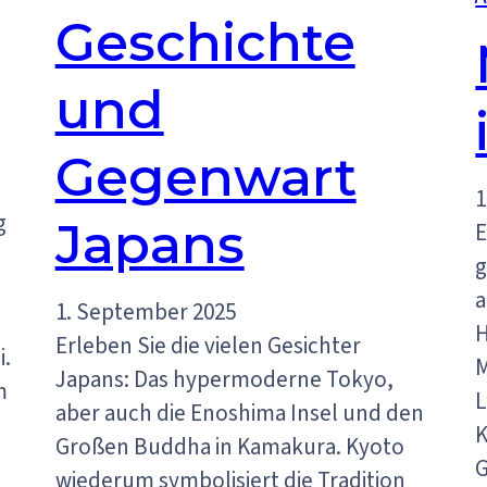
Geschichte
und
Gegenwart
1
g
Japans
E
g
a
1. September 2025
H
Erleben Sie die vielen Gesichter
i.
Japans: Das hypermoderne Tokyo,
m
L
aber auch die Enoshima Insel und den
K
Großen Buddha in Kamakura. Kyoto
G
wiederum symbolisiert die Tradition