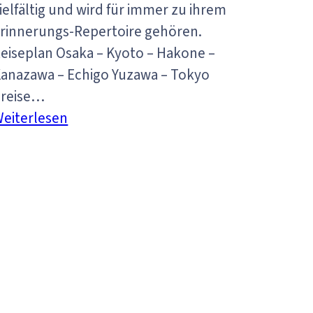
ielfältig und wird für immer zu ihrem
rinnerungs-Repertoire gehören.
eiseplan Osaka – Kyoto – Hakone –
anazawa – Echigo Yuzawa – Tokyo
Preise…
:
eiterlesen
Meine
Woche
in
Tokio