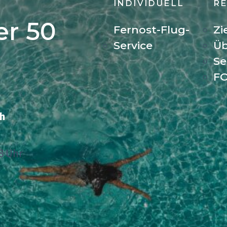
INDIVIDUELL
RE
er 50
Fernost-Flug-
Zi
Service
Üb
Se
FO
ch
8 Uhr