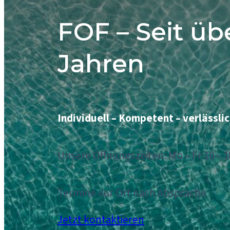
FOF – Seit üb
Jahren
Individuell – Kompetent – verlässli
Unsere Offnungszeiten: Mo – Fr 10 – 1
Termine vor Ort nach Absprache
Jetzt kontaktieren